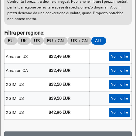
Confronta i prezzi tra decine di negozi. Puoi anche filtrare i prezzi mostrati
per la tua regione per evitare spese di spedizione e/o doganali. Alcuni
prezzi derivano da una conversione di valuta, quindi l'importo potrebbe
non essere esatto.
Filtra per regione:
EU
UK
US
EU + CN
US + CN
ALL
Amazon US
832,49 EUR
Voir l'offre
Amazon CA
832,49 EUR
Voir l'offre
XGIMI US
832,50 EUR
Voir l'offre
XGIMI US
839,50 EUR
Voir l'offre
XGIMI US
842,96 EUR
Voir l'offre