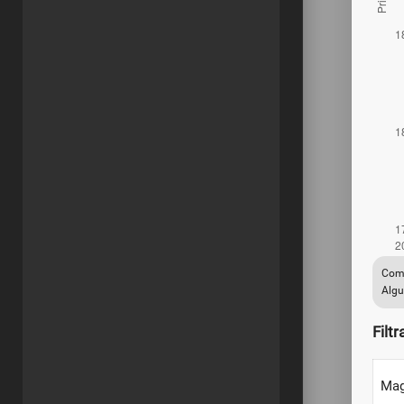
Comp
Algu
Filtr
Mag