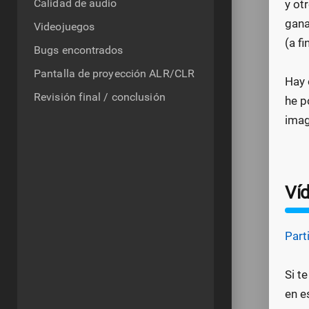
Calidad de audio
y ot
gana
Videojuegos
(a f
Bugs encontrados
Pantalla de proyección ALR/CLR
Hay 
Revisión final / conclusión
he p
imag
Ví
Part
Si t
en e