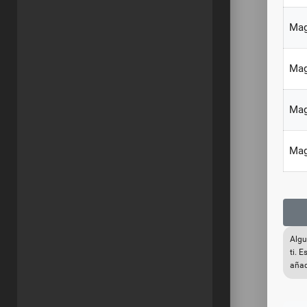
Mag
Mag
Mag
Mag
Algu
ti. 
añad