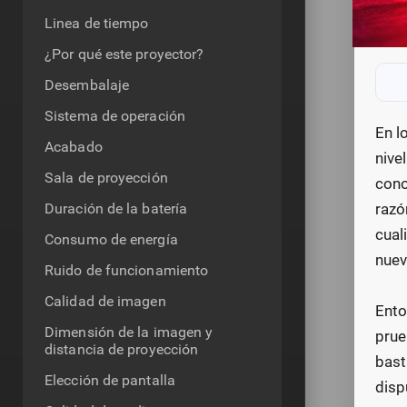
Linea de tiempo
¿Por qué este proyector?
Desembalaje
Sistema de operación
En l
Acabado
nive
Sala de proyección
cono
Duración de la batería
razó
cual
Consumo de energía
nuev
Ruido de funcionamiento
Calidad de imagen
Ento
Dimensión de la imagen y
prue
distancia de proyección
bast
Elección de pantalla
disp