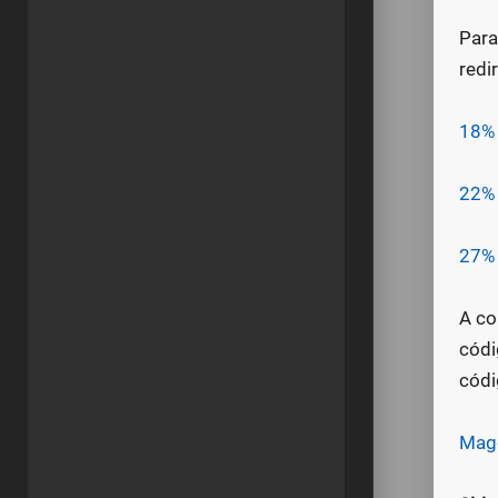
Para
redi
18% 
22% 
27% 
A co
códi
códi
Magc