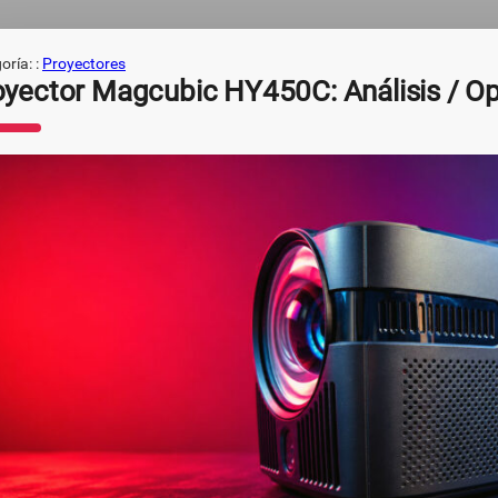
oría: :
Proyectores
oyector Magcubic HY450C: Análisis / Op