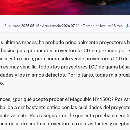
Publicado:
2026-05-12
•
Actualizado:
2026-07-11
•
Tiempo de lectura:
18 min.
|
¿U
os últimos meses, he probado principalmente proyectores ba
l básico para probar dos proyectores LCD, empezando por 
cía esta marca, pero como sólo vende proyectores LCD de 
n es muy sencilla: todos los proyectores LCD de gama básic
idades y los mismos defectos. Por lo tanto, todas mis prue
o.
nces, ¿por qué acepté probar el Magcubic HY450C? Por var
ba iba a ser bastante crítica con las cualidades del proyect
ante valiente. Para asegurarme de que esta prueba no era tot
uestos a ofrecer tres proyectores a mis visitantes y acepta