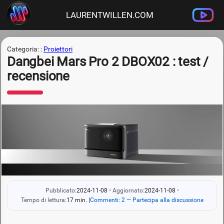
LAURENTWILLEN.COM
Categoria: :
Proiettori
Dangbei Mars Pro 2 DBOX02 : test /
recensione
Pubblicato:
2024-11-08
•
Aggiornato:
2024-11-08
•
Tempo di lettura:
17 min.
|
Commenti: 2 — Partecipa alla discussione