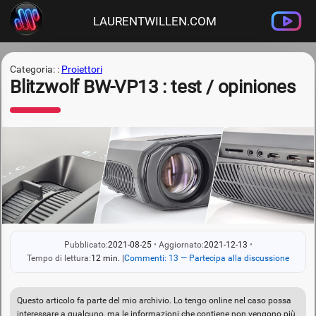
LAURENTWILLEN.COM
Categoria: :
Proiettori
Blitzwolf BW-VP13 : test / opiniones
Pubblicato:
2021-08-25
•
Aggiornato:
2021-12-13
•
Tempo di lettura:
12 min.
|
Commenti: 13 — Partecipa alla discussione
Questo articolo fa parte del mio archivio. Lo tengo online nel caso possa
interessare a qualcuno, ma le informazioni che contiene non vengono più