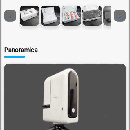
‹
›
Panoramica