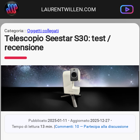
LAURENTWILLEN.COM
Categoria: :
Oggetti collegati
Telescopio Seestar S30: test /
recensione
Pubblicato:
2025-01-11
•
Aggiornato:
2025-12-27
•
Tempo di lettura:
13 min.
|
Commenti: 10 — Partecipa alla discussione